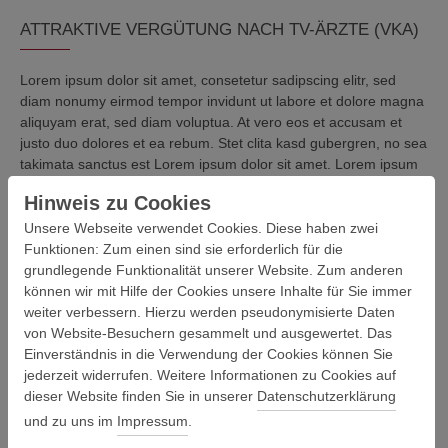
ATTRAKTIVE VERGÜTUNG NACH TV-ÄRZTE (VKA)
Lorem ipsum dolor sit amet, consetetur sadipscing elitr, sed
diam nonumy eirmod tempor invidunt ut labore et dolore magna
aliquyam erat, sed diam voluptua. At vero eos et accusam et
justo duo dolores et ea rebum. Stet clita kasd gubergren, no sea
takimata sanctus est Lorem ipsum dolor sit amet. Lorem ipsum
dolor sit amet, consetetur sadipscing elitr, sed diam nonumy
Hinweis zu Cookies
eirmod tempor invidunt ut labore et dolore magna aliquyam erat,
sed diam voluptua. At vero eos et accusam et justo duo dolores
Unsere Webseite verwendet Cookies. Diese haben zwei
et ea rebum. Stet clita kasd gubergren, no sea takimata sanctus
Funktionen: Zum einen sind sie erforderlich für die
est Lorem ipsum dolor sit amet.
grundlegende Funktionalität unserer Website. Zum anderen
können wir mit Hilfe der Cookies unsere Inhalte für Sie immer
weiter verbessern. Hierzu werden pseudonymisierte Daten
von Website-Besuchern gesammelt und ausgewertet. Das
Einverständnis in die Verwendung der Cookies können Sie
jederzeit widerrufen. Weitere Informationen zu Cookies auf
dieser Website finden Sie in unserer
Datenschutzerklärung
und zu uns im
Impressum
.