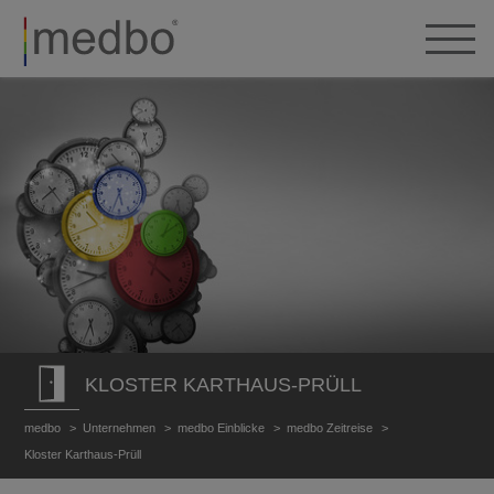
KLOSTER KARTHAUS-PRÜLL
medbo
Unternehmen
medbo Einblicke
medbo Zeitreise
Kloster Karthaus-Prüll