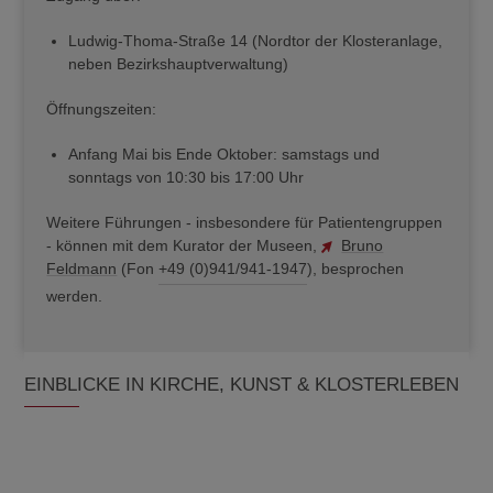
Ludwig-Thoma-Straße 14 (Nordtor der Klosteranlage,
neben Bezirkshauptverwaltung)
Öffnungszeiten:
Anfang Mai bis Ende Oktober: samstags und
sonntags von 10:30 bis 17:00 Uhr
Weitere Führungen - insbesondere für Patientengruppen
- können mit dem Kurator der Museen,
Bruno
Feldmann
(Fon
+49 (0)941/941-1947
), besprochen
werden.
EINBLICKE IN KIRCHE, KUNST & KLOSTERLEBEN
Beim Laden des Videos werden externe Inhalte und Cookies
von YouTube geladen.