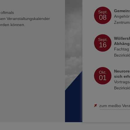
Gemeins
Sept.
 oftmals
08
Angehör
esen Veranstaltungskalender
Zentrums
erden können.
Wöllers
Sept.
16
Abhängi
Fachtag 
Bezirksk
Neurore
Okt.
01
sich er
Vortrags
Bezirks
zum medbo Vera