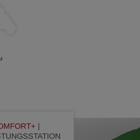
u
OMFORT+
|
STUNGSSTATION