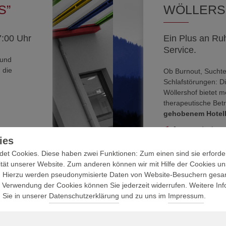
S”
WÖLLERS
7:00 Uhr
Ein Plus an Ruh
Service.
 und
 die
Ob Burnout, Sucht
Schlafstörungen: Di
Wöllershof bietet m
therapeutische Bet
gehobenem Hotell
Jetzt entdecken
ies
t Cookies. Diese haben zwei Funktionen: Zum einen sind sie erforderl
tät unserer Website. Zum anderen können wir mit Hilfe der Cookies uns
. Hierzu werden pseudonymisierte Daten von Website-Besuchern gesa
e Verwendung der Cookies können Sie jederzeit widerrufen. Weitere In
n Sie in unserer
Datenschutzerklärung
und zu uns im
Impressum
.