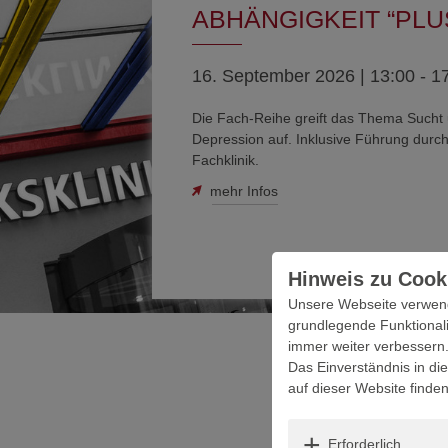
ABHÄNGIGKEIT “PLU
16. September 2026 | 13:00 - 1
Die Fach-Reihe greift das Thema Sucht
Depression auf. Inklusive Führung durch
Fachklinik.
mehr Infos
Hinweis zu Cook
Unsere Webseite verwende
grundlegende Funktionali
immer weiter verbessern
Das Einverständnis in di
auf dieser Website finde
Erforderlich
Erforderlich