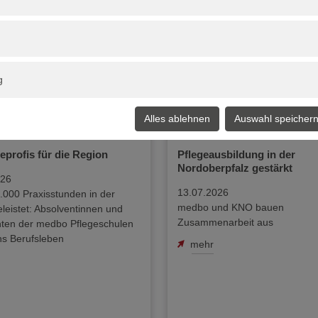
ÜBERRASCHEND
AKTUELL
ge
g
Alles ablehnen
Auswahl speicher
eprofis für die Region
Pflegeausbildung in der
Nordoberpfalz gestärkt
026
13.07.2026
.000 Praxisstunden in der
medbo und KNO bauen
eleistet: Absolventinnen und
Zusammenarbeit aus
nten der medbo Pflegeschulen
ins Berufsleben
mehr