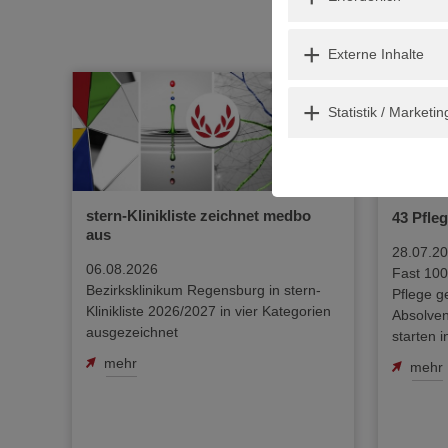
Externe Inhalte
Externe Inhalte
inder- & Jugendpsychiatrie eröffnet: Weiden startet mit hoher Nachfra
Statistik / Marketing
Statistik / Marketin
stern-Klinikliste zeichnet medbo
43 Pfleg
aus
28.07.2
06.08.2026
Fast 100
Bezirksklinikum Regensburg in stern-
Pflege g
Klinikliste 2026/2027 in vier Kategorien
Absolve
ausgezeichnet
starten 
mehr
mehr