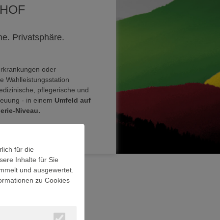
HOF
e. Privatsphäre.
erkrankungen oder
e Wahlleistungsstation
edizinische, pflegerische und
reuung - in einem
Umfeld auf
erie‑Niveau.
ich für die
ere Inhalte für Sie
mmelt und ausgewertet.
formationen zu Cookies