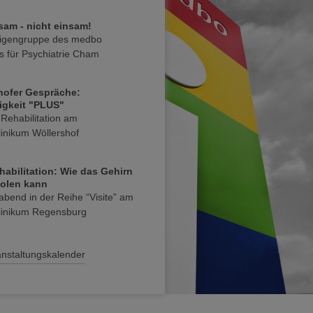
am - nicht einsam!
igengruppe des medbo
 für Psychiatrie Cham
hofer Gespräche:
gkeit "PLUS"
Rehabilitation am
linikum Wöllershof
habilitation: Wie das Gehirn
holen kann
abend in der Reihe “Visite” am
klinikum Regensburg
nstaltungskalender