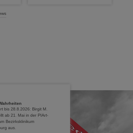
News
Wahrheiten
rt bis 28.8.2026: Birgit M.
ellt ab 21. Mai in der PIA
rt
-
am Bezirksklinikum
urg aus.