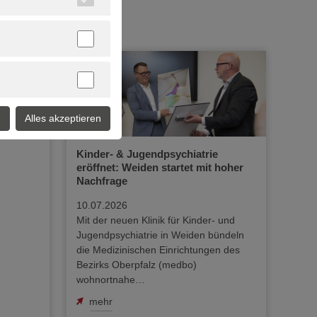
n
Alles akzeptieren
Kinder- & Jugendpsychiatrie
eröffnet: Weiden startet mit hoher
Nachfrage
10.07.2026
Mit der neuen Klinik für Kinder- und
Jugendpsychiatrie in Weiden bündeln
die Medizinischen Einrichtungen des
Bezirks Oberpfalz (medbo)
wohnortnahe…
mehr