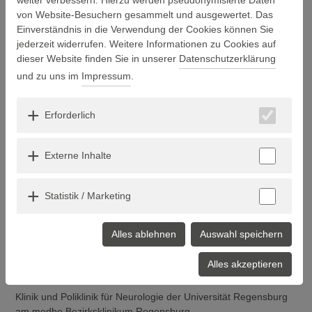
Keine Nachrichten verfügbar.
von Website-Besuchern gesammelt und ausgewertet. Das
Einverständnis in die Verwendung der Cookies können Sie
WISSENSWERTES ZUM
jederzeit widerrufen. Weitere Informationen zu Cookies auf
VERANSTALTUNGSFORMAT
dieser Website finden Sie in unserer
Datenschutzerklärung
und zu uns im
Impressum
.
Organisation, Kontakt & Teilnahme
Veranstalter ist die Klinik für Neurologie der Universität
Erforderlich
Regensburg am medbo Bezirksklinikum Regensburg, vertreten
durch den Ärztlichen Direktor, Prof. Dr. med. Ralf Linker.
Externe Inhalte
Bitte melden Sie sich direkt beim Organisator an:
Prof. Dr. med. Zacharias Kohl
Statistik / Marketing
Geschäftsführender Oberarzt
Klinik und Poliklinik für Neurologie der Universität
Regensburg am medbo Bezirksklinikum Regensburg
Alles ablehnen
Auswahl speichern
Fon
+49 (0) 941/941-3006
Alles akzeptieren
Veranstaltungsort
Klinik und Poliklinik für Neurologie der Universität Regensburg
am medbo Bezirksklinikum Regensburg