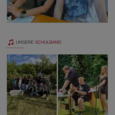
Beim Laden des Videos werden externe Inhalte und Cookies
von YouTube geladen.
UNSERE
SCHULBAND
Nähere Informationen entnehmen Sie unserer
Datenschutzerklärung
.
Dieses YouTube-Video laden
Cookie-Einstellungen