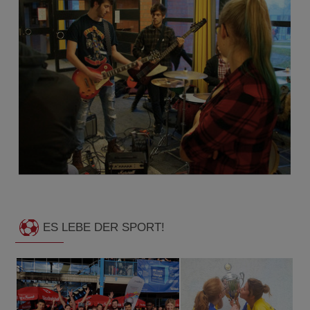
Beim Laden des Videos werden externe Inhalte und Cookies
von YouTube geladen.
ES LEBE DER SPORT!
Nähere Informationen entnehmen Sie unserer
Datenschutzerklärung
.
Dieses YouTube-Video laden
Cookie-Einstellungen