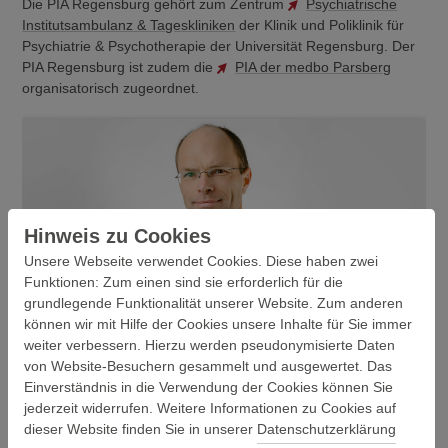
Die PIA Regensburg gehört zum Zentrum
Psychiatrische
Institutsambulanz & Tageskliniken
der Klinik und Poliklinik für
Psychiatrie & Psychotherapie der Universität Regensburg. Der
PIA Regensburg ist zudem die
PIA der medbo Parsberg
organisatorisch zugeordnet.
Hinweis zu Cookies
Unsere Webseite verwendet Cookies. Diese haben zwei
Funktionen: Zum einen sind sie erforderlich für die
grundlegende Funktionalität unserer Website. Zum anderen
Prof. Dr. med. Berthold Langguth, Chefarzt
können wir mit Hilfe der Cookies unsere Inhalte für Sie immer
weiter verbessern. Hierzu werden pseudonymisierte Daten
von Website-Besuchern gesammelt und ausgewertet. Das
Einverständnis in die Verwendung der Cookies können Sie
jederzeit widerrufen. Weitere Informationen zu Cookies auf
IMPRESSIONEN AUS DER PIA
dieser Website finden Sie in unserer
Datenschutzerklärung