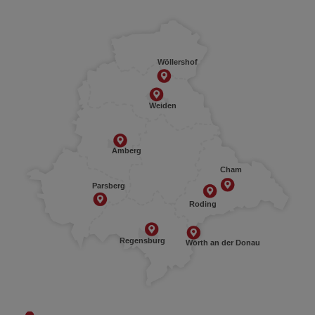
Wöllershof
Weiden
Amberg
Cham
Parsberg
Roding
Regensburg
Wörth an der Donau