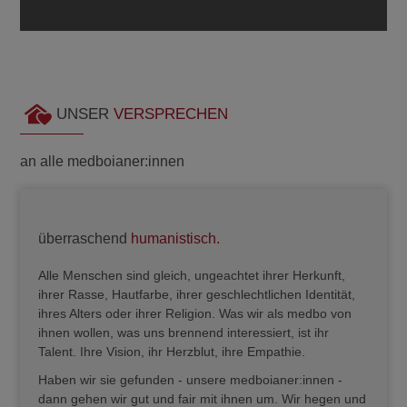
UNSER
VERSPRECHEN
an alle medboianer:innen
überraschend
humanistisch.
über
Alle Menschen sind gleich, ungeachtet ihrer Herkunft,
Alle M
ihrer Rasse, Hautfarbe, ihrer geschlechtlichen Identität,
Mensch
ihres Alters oder ihrer Religion. Was wir als medbo von
Indivi
ihnen wollen, was uns brennend interessiert, ist ihr
und um
Talent. Ihre Vision, ihr Herzblut, ihre Empathie.
und Al
kochen
Haben wir sie gefunden - unsere medboianer:innen -
lernen
dann gehen wir gut und fair mit ihnen um. Wir hegen und