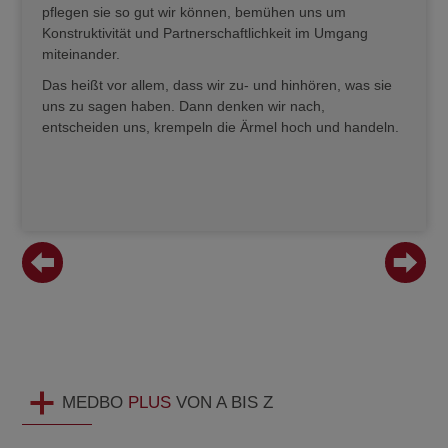
pflegen sie so gut wir können, bemühen uns um
Unsere
Konstruktivität und Partnerschaftlichkeit im Umgang
liegen
miteinander.
seinen
genaus
Das heißt vor allem, dass wir zu- und hinhören, was sie
Cham o
uns zu sagen haben. Dann denken wir nach,
entscheiden uns, krempeln die Ärmel hoch und handeln.
Es gib
der Ob
MEDBO
PLUS
VON
A BIS Z