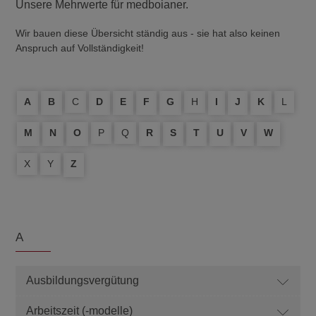
Unsere Mehrwerte für medboianer.
Wir bauen diese Übersicht ständig aus - sie hat also keinen
Anspruch auf Vollständigkeit!
A
B
C
D
E
F
G
H
I
J
K
L
M
N
O
P
Q
R
S
T
U
V
W
X
Y
Z
A
Ausbildungsvergütung
Arbeitszeit (-modelle)