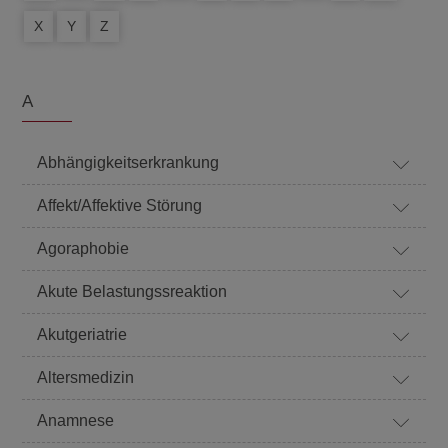
X
Y
Z
A
Abhängigkeitserkrankung
Affekt/Affektive Störung
Agoraphobie
Akute Belastungssreaktion
Akutgeriatrie
Altersmedizin
Anamnese