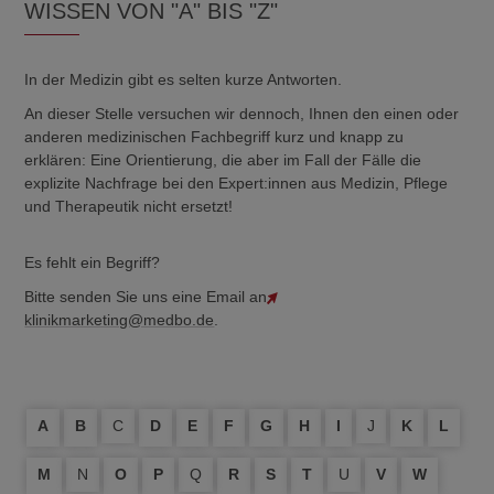
WISSEN VON "A" BIS "Z"
In der Medizin gibt es selten kurze Antworten.
An dieser Stelle versuchen wir dennoch, Ihnen den einen oder
anderen medizinischen Fachbegriff kurz und knapp zu
erklären: Eine Orientierung, die aber im Fall der Fälle die
explizite Nachfrage bei den Expert:innen aus Medizin, Pflege
und Therapeutik nicht ersetzt!
Es fehlt ein Begriff?
Bitte senden Sie uns eine Email an
klinikmarketing@medbo.de
.
A
B
C
D
E
F
G
H
I
J
K
L
M
N
O
P
Q
R
S
T
U
V
W