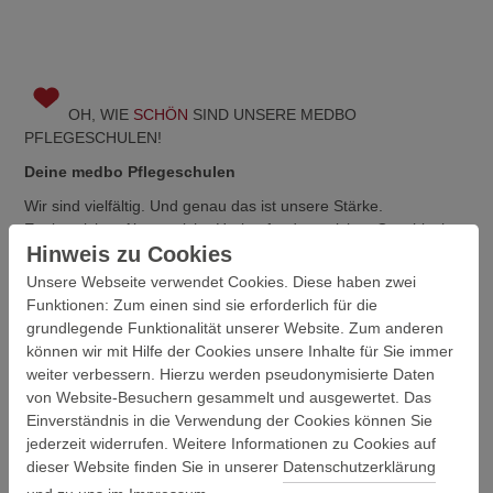
OH, WIE
SCHÖN
SIND UNSERE MEDBO
PFLEGESCHULEN!
Deine medbo Pflegeschulen
Wir sind vielfältig. Und genau das ist unsere Stärke.
Egal, welches Alter, welche Herkunft oder welches Geschlecht.
Hinweis zu Cookies
Unsere Erfahrung hat gezeigt: Von bunten Perspektiven
profitieren alle.
Unsere Webseite verwendet Cookies. Diese haben zwei
Funktionen: Zum einen sind sie erforderlich für die
Übrigens: Auch, wenn wir schon unseren 100. Geburtstag
grundlegende Funktionalität unserer Website. Zum anderen
gefeiert haben - zum alten Eisen gehören auf keinen Fall. Aber
können wir mit Hilfe der Cookies unsere Inhalte für Sie immer
überzeug dich gerne selbst!
weiter verbessern. Hierzu werden pseudonymisierte Daten
von Website-Besuchern gesammelt und ausgewertet. Das
hier geht's zu den medbo Pflegeschulen
Einverständnis in die Verwendung der Cookies können Sie
jederzeit widerrufen. Weitere Informationen zu Cookies auf
dieser Website finden Sie in unserer
Datenschutzerklärung