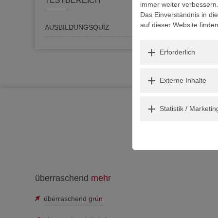
TESTBEREICH
immer weiter verbessern
Das Einverständnis in di
auf dieser Website finde
AUSBILDUNGSQUIZ
Erforderlich
Erforderlich
Externe Inhalte
Externe Inhalte
Statistik / Marketing
Statistik / Marketin
überraschend
mehr
überraschend
grün