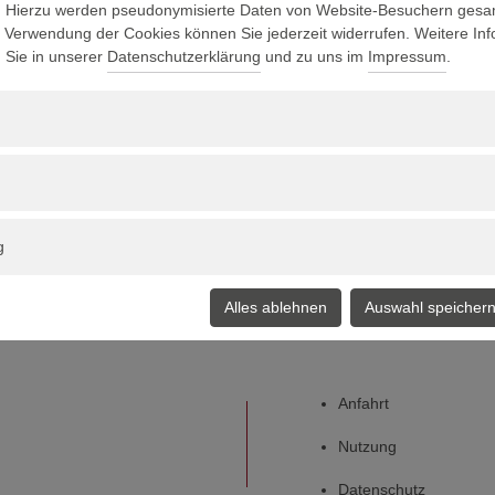
. Hierzu werden pseudonymisierte Daten von Website-Besuchern gesa
e Verwendung der Cookies können Sie jederzeit widerrufen. Weitere In
n Sie in unserer
Datenschutzerklärung
und zu uns im
Impressum
.
g
MEDIZINISCHE EINRICHTUNGEN
DES BEZIRKS OBERPFALZ KU
Alles ablehnen
Auswahl speicher
Anfahrt
Nutzung
Datenschutz