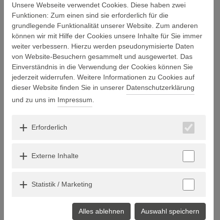
Unsere Webseite verwendet Cookies. Diese haben zwei
Funktionen: Zum einen sind sie erforderlich für die
grundlegende Funktionalität unserer Website. Zum anderen
Ob in der Psychiatrie, KJP, Forensik, Neurologie, Neuro-Reha
können wir mit Hilfe der Cookies unsere Inhalte für Sie immer
oder in einem anderen medbo-Fachbereich: Unsere
weiter verbessern. Hierzu werden pseudonymisierte Daten
Kolleginnen und Kollegen in der Pflege leisten tagtäglich
von Website-Besuchern gesammelt und ausgewertet. Das
anspruchsvolle Arbeit. Sie übernehmen Verantwortung,
Einverständnis in die Verwendung der Cookies können Sie
begleiten Menschen in schwierigen Situationen und sorgen mit
jederzeit widerrufen. Weitere Informationen zu Cookies auf
ihrer Erfahrung, ihrer Fachlichkeit und ihrer Verlässlichkeit für
dieser Website finden Sie in unserer
Datenschutzerklärung
Stabilität im Alltag.
und zu uns im
Impressum
.
Dass dieser Einsatz jährlich am 12. Mai, dem Tag der
Pflegenden, besonders sichtbar wird, ist richtig. Gleichzeitig gilt:
Was Pflege leistet, verdient nicht nur an diesem Tag sondern
Erforderlich
jeden Tag Aufmerksamkeit, Respekt und vor allem:
unseren
aufrichtigen Dank für
Externe Inhalte
die Professionalität, die Fachlichkeit und Menschlichkeit.
die vielen Dienste, die Sie oft vor herausfordernde
Statistik / Marketing
Situationen stellen und in denen Sie mit Ruhe, Erfahrung
und Verantwortungsbewusstsein handeln.
Alles ablehnen
Auswahl speichern
und alles, was jeden Tag für unsere Patient:innen aber auch