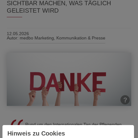
SICHTBAR MACHEN, WAS TÄGLICH
GELEISTET WIRD
12.05.2026
Autor:
medbo Marketing, Kommunikation & Presse
Rund um den Internationalen Tag der Pflegenden
richtet sich der Blick auf eine Berufsgruppe, ohne die
Hinweis zu Cookies
gute Versorgung nicht möglich wäre.