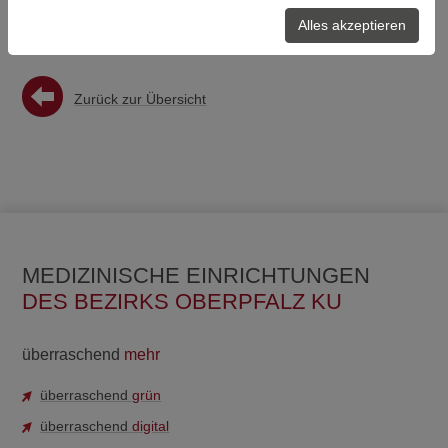
Kolleg:innen geleistet wird.
Alles akzeptieren
Zurück zur Übersicht
MEDIZINISCHE EINRICHTUNGEN
DES BEZIRKS OBERPFALZ KU
überraschend
mehr
überraschend
grün
überraschend
digital