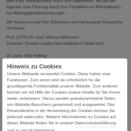
dem Plan, insbesondere Sucht und Depression. Mit auf der
Agenda: eine Führung durch ihre Fachklinik zur Rehabilitation
bei Abhängigkeitserkrankungen.
Wir freuen uns auf Ihre Teilnahme und interessante Gespräche
mit Ihnen!
Prof. (OTH) Dr. med. Markus Wittmann
Ärztlicher Direktor medbo Bezirksklinikum Wöllershof
Dr. paed. Elke Hellwig
Sozialtherapeutin/Sucht Fachklinik zur Rehabilitation bei
Hinweis zu Cookies
Abhängigkeitserkrankungen
Unsere Webseite verwendet Cookies. Diese haben zwei
QUICK
FACTS
Funktionen: Zum einen sind sie erforderlich für die
grundlegende Funktionalität unserer Website. Zum anderen
Wöllershofer Gespräche | Fachtag Rehabilitation:
können wir mit Hilfe der Cookies unsere Inhalte für Sie immer
Abhängigkeit “PLUS”
weiter verbessern. Hierzu werden pseudonymisierte Daten
Mittwoch, 16. September 2026, 13:00 bis 17:00 Uhr
von Website-Besuchern gesammelt und ausgewertet. Das
medbo Bezirksklinikum Wöllershof | Alter Festsaal |
Einverständnis in die Verwendung der Cookies können Sie
Wöllershof 1 | 92721 Störnstein
jederzeit widerrufen. Weitere Informationen zu Cookies auf
dieser Website finden Sie in unserer
Datenschutzerklärung
BLÄK-Punkte sind beantragt
und zu uns im
Impressum
.