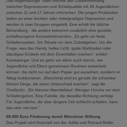
Das Regensburger Team möchte den Zusammenhang
zwischen Depressionen und Schlafqualität mit 48 Jugendlichen
zwischen 11 und 17 Jahren erforschen. Die jungen Probanden
leiden an einer leichten oder mittelgradigen Depression und
werden in zwei Gruppen eingeteilt. Eine erhält die übliche
Behandlung - die andere bekommt zusätzlich eine gezielte,
schlafbezogene Kurzzeitintervention. „Es geht um feste
Schlafenszeiten. Um Rituale vor dem Zubettgehen. Um die
Frage, was das Handy, helles Licht, späte Mahlzeiten oder
ständiges Grübeln mit dem Einschlafen machen“, erklärt
Kandsperger. Und es gehe vor allem auch darum, wie
Jugendliche und Eltern gemeinsam Routinen entwickeln
können, die nicht nur auf dem Papier gut aussehen, sondern im
Alltag funktionieren. „Manchmal sind es gerade die scheinbar
kleinen Dinge, die einen Unterschied machen“, sagt die
Chefärztin. „Ein klarerer Abendablauf. Weniger Unruhe vor dem
Schlafengehen. Eine Familie, die dieselbe Richtung verfolgt.
Für Jugendliche, die über längere Zeit schlecht schlafen, kann
das sehr viel sein.“
68.000 Euro Förderung durch Münchner Stiftung
Das Projekt wird finanziell von der Julitta und Richard Müller