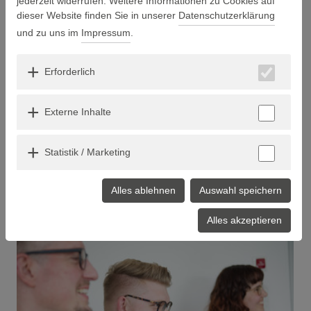
jederzeit widerrufen. Weitere Informationen zu Cookies auf
ganze Familienleben umzubauen? Die Forscher wollen künftig
dieser Website finden Sie in unserer
Datenschutzerklärung
konkrete Antworten ermöglichen, die auf neusten
wissenschaftlichen Erkenntnissen basieren.
und zu uns im
Impressum
.
Erforderlich
Externe Inhalte
Statistik / Marketing
Alles ablehnen
Auswahl speichern
Alles akzeptieren