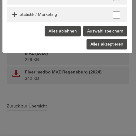
MVZ Cham & Regensburg
Statistik / Marketing
medbo Cham Anfahrtsbeschreibung MVZ
(2020)
Alles ablehnen
Auswahl speichern
230 KB
Alles akzeptieren
medbo Regensburg Anfahrtsbeschreibung
MVZ (2020)
229 KB
Flyer medbo MVZ Regensburg (2024)
342 KB
Zurück zur Übersicht