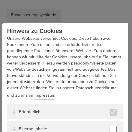
Erwachsenenpsychiatrie
Hinweis zu Cookies
Kinder- und Jugendpsychiatrie
Unsere Webseite verwendet Cookies. Diese haben zwei
Funktionen: Zum einen sind sie erforderlich für die
Neurologie & Neuroradiologie
grundlegende Funktionalität unserer Website. Zum anderen
können wir mit Hilfe der Cookies unsere Inhalte für Sie immer
Forensische Psychiatrie & Psychotherapie
weiter verbessern. Hierzu werden pseudonymisierte Daten
von Website-Besuchern gesammelt und ausgewertet. Das
Einverständnis in die Verwendung der Cookies können Sie
Pflegeheime & Nachsorge
jederzeit widerrufen. Weitere Informationen zu Cookies auf
dieser Website finden Sie in unserer
Datenschutzerklärung
Medizinische Versorgungszentren
und zu uns im
Impressum
.
Erforderlich
MEDIZINISCHE VERSORGUNGSZENTREN
Externe Inhalte